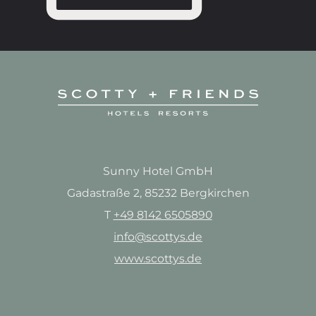
Sunny Hotel GmbH
Gadastraße 2, 85232 Bergkirchen
T
+49 8142 6505890
info@scottys.de
www.scottys.de