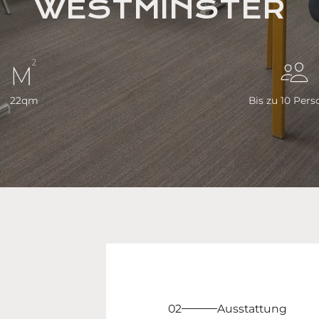
WESTMINSTER
22
qm
Bis zu
10
Pers
02
Ausstattung