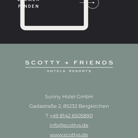
FINDEN
Sunny Hotel GmbH
Gadastraße 2, 85232 Bergkirchen
T
+49 8142 6505890
info@scottys.de
www.scottys.de